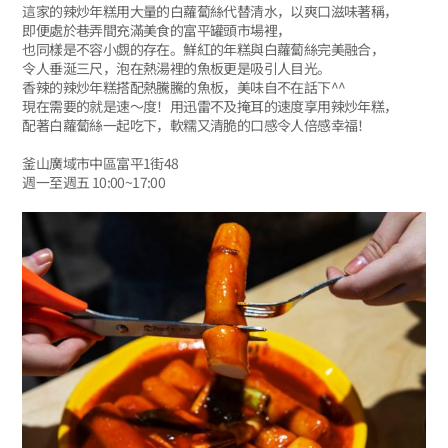
這家的辣炒年糕用大量的白蘿蔔絲代替清水，以爽口滋味著稱，
即便處於巷弄間充滿美食的富平罐頭市場裡，
也同樣是不容小覷的存在。鮮紅的年糕與白蘿蔔絲完美融合，
令人垂涎三尺，泡在熱湯裡的魚板更是吸引人目光。
香辣的辣炒年糕搭配熱騰騰的魚板，美味自不在話下^^
現在需要的就是速～度！用迅雷不及掩耳的速度享用辣炒年糕，
配著白蘿蔔絲一起吃下，軟糯又清脆的口感令人倍感幸福！
釜山廣域市中區富平1街48
週一至週五 10:00~17:00