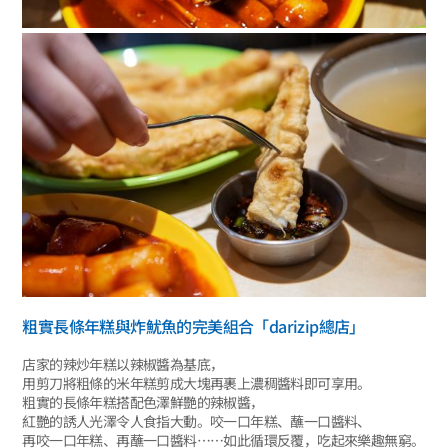
粗實長條年糕與炸魷魚的完美組合「darizip總店」
店家的辣炒年糕以辣椒醬為基底，
用剪刀將粗條的米年糕剪成大塊再裹上濃稠醬料即可享用。
粗實的長條年糕搭配色澤鮮艷的辣椒醬，
紅艷的誘人光澤令人食指大動。咬一口年糕、蘸一口醬料、
再咬一口年糕、再蘸一口醬料……如此循環反覆，吃起來樂趣無窮。