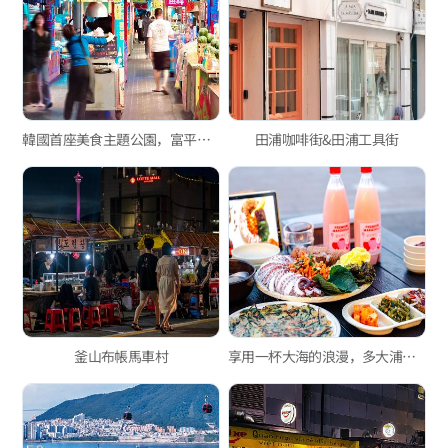
韓國首座美食主題公園，富平罐頭夜市
田浦咖啡街&田浦工具街
釜山布帳馬車村
享用一杯大海的浪漫，多大浦「奶奶家」手工馬格利酒與海鮮