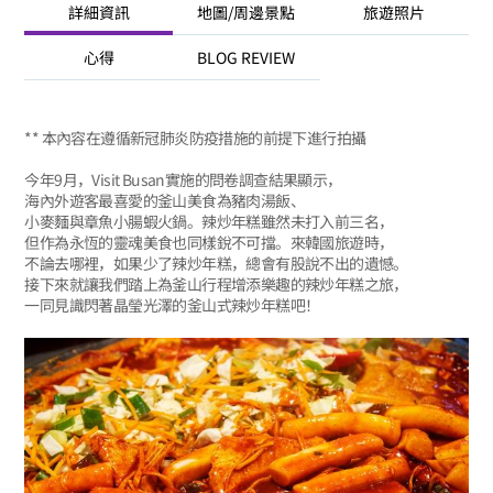
詳細資訊
地圖/周邊景點
旅遊照片
心得
BLOG REVIEW
** 本內容在遵循新冠肺炎防疫措施的前提下進行拍攝
今年9月，Visit Busan實施的問卷調查結果顯示，
海內外遊客最喜愛的釜山美食為豬肉湯飯、
小麥麵與章魚小腸蝦火鍋。辣炒年糕雖然未打入前三名，
但作為永恆的靈魂美食也同樣銳不可擋。來韓國旅遊時，
不論去哪裡，如果少了辣炒年糕，總會有股說不出的遺憾。
接下來就讓我們踏上為釜山行程增添樂趣的辣炒年糕之旅，
一同見識閃著晶瑩光澤的釜山式辣炒年糕吧！