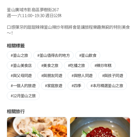
釜山廣域市影島區夢樹街267
週一~六 11:00~19:30 週日公休
口感彈牙的甜甜辣辣釜山辣炒年糕將會是讓旅程樂趣無窮的特別美食
～！
相關標籤
#釜山之旅
#釜山值得去的地方
#釜山飲食
#釜山美食店
#美食之旅
#吃播之旅
#辣炒年糕
#與父母同遊
#與朋友同遊
#與戀人同遊
#與孩子同遊
#一個人的旅遊
#家庭旅遊
#四季
#本月精選釜山之旅
#12月釜山之旅
相關旅行