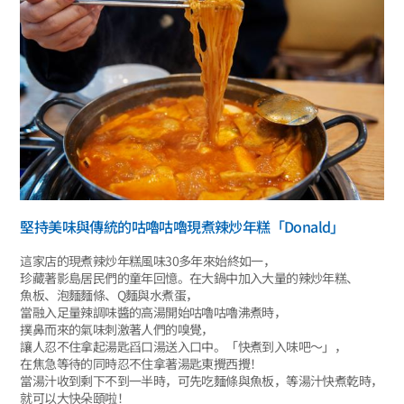
堅持美味與傳統的咕嚕咕嚕現煮辣炒年糕「Donald」
這家店的現煮辣炒年糕風味30多年來始終如一，
珍藏著影島居民們的童年回憶。在大鍋中加入大量的辣炒年糕、
魚板、泡麵麵條、Q麵與水煮蛋，
當融入足量辣調味醬的高湯開始咕嚕咕嚕沸煮時，
撲鼻而來的氣味刺激著人們的嗅覺，
讓人忍不住拿起湯匙舀口湯送入口中。「快煮到入味吧～」，
在焦急等待的同時忍不住拿著湯匙東攪西攪！
當湯汁收到剩下不到一半時，可先吃麵條與魚板，等湯汁快煮乾時，
就可以大快朵頤啦！