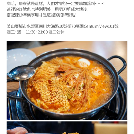
啊哈，原來就是這樣，人們才會說一定要續加醬料……！
這裡的炸魷魚也特別肥美，用剪刀剪成大塊後，
搭配辣炒年糕享用才是這裡的招牌餐點！
釜山廣域市水營區南川大海路10號街70庭園Centum View101號
週三~週一 11:30~21:00 週二公休