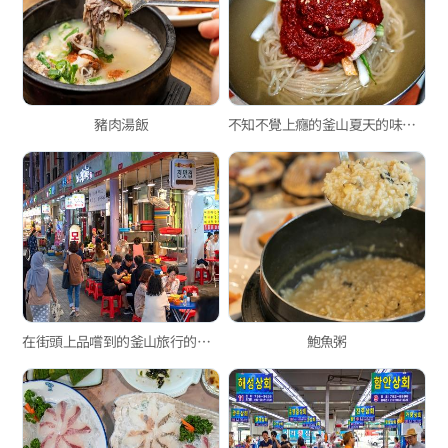
豬肉湯飯
不知不覺上癮的釜山夏天的味道——小麥麵
在街頭上品嚐到的釜山旅行的樂趣
鮑魚粥