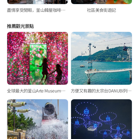
盡情享受閒暇，釜山韓屋咖啡廳3選
社區美食街遊記
推薦觀光景點
全球最大的釜山Arte Museum，令人著迷的沉浸式媒體藝術！
方便又有趣的太宗台DANUBI列車、松島海上纜車