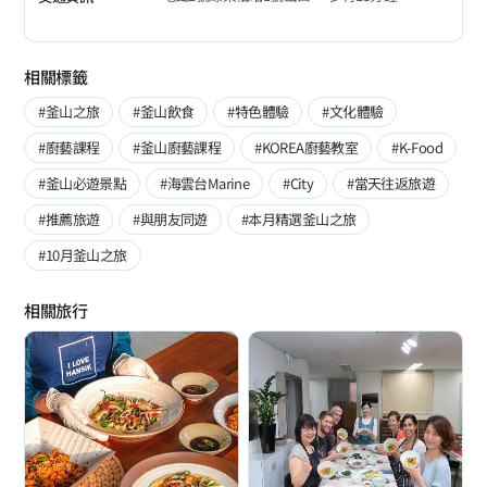
相關標籤
#釜山之旅
#釜山飲食
#特色體驗
#文化體驗
#廚藝課程
#釜山廚藝課程
#KOREA廚藝教室
#K-Food
#釜山必遊景點
#海雲台Marine
#City
#當天往返旅遊
#推薦旅遊
#與朋友同遊
#本月精選釜山之旅
#10月釜山之旅
相關旅行