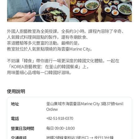
外國人廚藝教室為全英授課，全長約3小時。課程內容除了辛奇、
人氣韓式料理與甜點的製作，還有寺廟飲食、
茶道體驗等多元豐富的活動。最棒的是，
教室就位於人氣景點環繞的海雲臺Marine City。
不妨讓「韓食」帶你進行一場更深度的韓國文化體驗。一起在
「KOREA廚藝教室：在釜山的韓國餐桌」上，
用味蕾細心品嚐每一口韓國好滋味。
使用說明
釜山廣域市海雲臺區Marine City 3路37號Hanil
地址
Ordew
+82-51-918-0370
電話
每日 09:00~18:00
營業日及時間
地鐵2號線東柏站1號出口 → 步行13分鐘
交通資訊