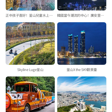
正中孩子喜好！釜山兒童水上樂園三選
韓國當今潮流的中心！廣安里M無人機燈光秀
Skyline Luge釜山
釜山X the SKY觀景臺