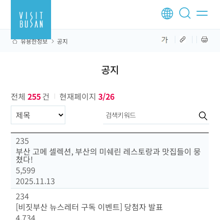
유용한정보
공지
공지
전체
255
건
현재페이지
3/26
구분항목
235
부산 고메 셀렉션, 부산의 미쉐린 레스토랑과 맛집들이 뭉
쳤다!
5,599
2025.11.13
234
[비짓부산 뉴스레터 구독 이벤트] 당첨자 발표
4,734