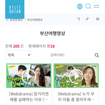
유용한정보
부산여행영상
부산여행영상
전체
205
건
현재페이지
7/18
구분항목
[Webdrama] 장거리연
[Webdrama] 누가 우
애를 실패하는 이유 [브
리 아들 좀 말려주세요
브여행사] 8화
[브브여행사] 7화