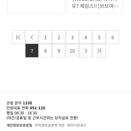
유? 제임스!! [브브여행
사] 3화
1
2
3
4
5
6
7
8
9
10
관광 문의
1330
민원대표 전화
051-120
평일 08:30 - 18:30
(야간/공휴일 등 근무시간외는 당직실로 전환)
개인정보보호방침
저작권보호정책 약관
뷰어다운로드