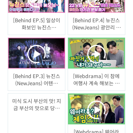
[Behind EP.5] 일상이
[Behind EP.4] 뉴진스
화보인 뉴진스
(NewJeans) 광안리 숙
(NewJeans) 광안리 모
소 파자마 패션쇼!! 오늘
닝 엿보기!ㅣ#뉴진스코
도 하드 초큼 털어봤어
드in부산
요~ㅣ#뉴진스코드in부
산
[Behind EP.3] 뉴진스
[Webdrama] 이 참에
(NewJeans) 어텐션
여행사 계속 해보는 거
(Attention) 낙조분수
어때? [브브여행사] 4화
Performance Full ver.
미식 도시 부산의 맛! 지
미방분은 덤이쥬~ㅣ#뉴
금 부산의 맛으로 당신
진스코드
을 초대합니다.
[Webdrama] 웨어라