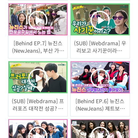
[Behind EP.7] 뉴진스
(SUB) [Webdrama] 우
(NewJeans), 부산 가장
리보고 사기꾼이라니,
힙한 골목 전포공구길
이게 무슨소리야? [브브
입성기 풀버전Full ver.
여행사] 6화
ㅣ#뉴진스코드in부산
(SUB) [Webdrama] 프
[Behind EP.6] 뉴진스
러포즈 대작전 성공? 실
(NewJeans) 제트보트
패? [브브여행사] 5화
위 아무말 대잔치 미방
분 대방출ㅣ#뉴진스코
드in부산