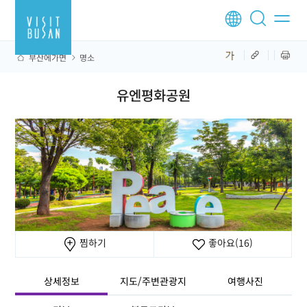
부산에가면
명소
유엔평화공원
찜하기
좋아요
(16)
상세정보
지도/주변관광지
여행사진