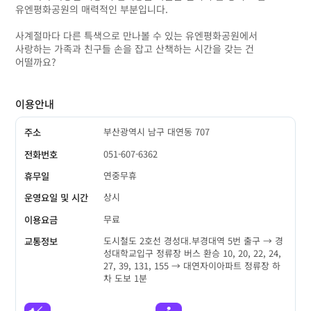
유엔평화공원의 매력적인 부분입니다.
사계절마다 다른 특색으로 만나볼 수 있는 유엔평화공원에서
사랑하는 가족과 친구들 손을 잡고 산책하는 시간을 갖는 건
어떨까요?
이용안내
부산광역시 남구 대연동 707
주소
051-607-6362
전화번호
연중무휴
휴무일
상시
운영요일 및 시간
무료
이용요금
도시철도 2호선 경성대.부경대역 5번 출구 → 경
교통정보
성대학교입구 정류장 버스 환승 10, 20, 22, 24,
27, 39, 131, 155 → 대연자이아파트 정류장 하
차 도보 1분