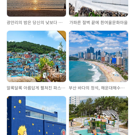
광안리의 밤은 당신의 낮보다 아름답다
가파른 절벽 끝에 흰여울문화마을
알록달록 아름답게 펼쳐진 파스텔톤, 감천문화마을
부산 바다의 정석, 해운대해수욕장