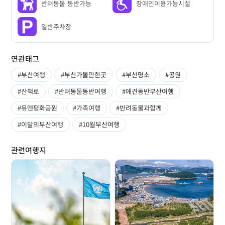
반려동물 동반가능
장애인이용가능시설
일반주차장
연관태그
#부산여행
#부산가볼만한곳
#부산명소
#공원
#산책로
#반려동물동반여행
#애견동반부산여행
#유엔평화공원
#가족여행
#반려동물과함께
#이달의부산여행
#10월부산여행
관련여행지