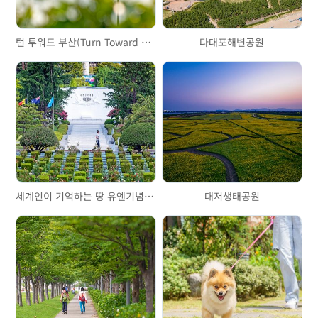
턴 투워드 부산(Turn Toward Busan)
다대포해변공원
세계인이 기억하는 땅 유엔기념공원
대저생태공원