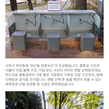
사하구 하단동에 ‘하단동 완충녹지’가 조성됐습니다. 황톳길 구간과
더불어 지압 블록 구간, 지압 보도 구간이 이어진 맨발 산책로인데요.
부드러운 황톳길부터 기분 좋은 시원함이 가득한 지압 구간까지, 발에
다채로운 감각을 선사합니다. 맨발 산책 후 발을 깨끗이 씻을 수 있는
세족장과 신발 보관함 등 시설도 완비돼있습니다.