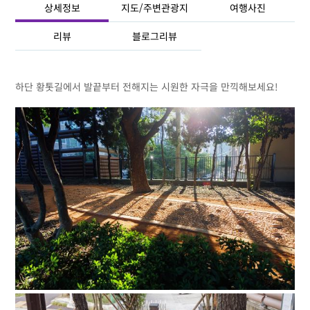
상세정보
지도/주변관광지
여행사진
리뷰
블로그리뷰
하단 황톳길에서 발끝부터 전해지는 시원한 자극을 만끽해보세요!