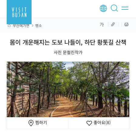
부산에가면
명소
몸이 개운해지는 도보 나들이, 하단 황톳길 산책
사진 문철진작가
찜하기
좋아요
(8)