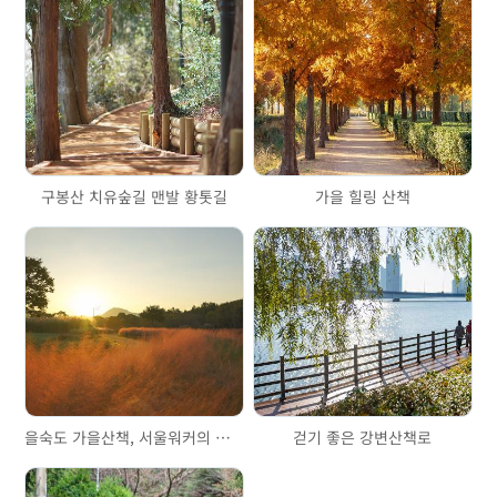
구봉산 치유숲길 맨발 황톳길
가을 힐링 산책
을숙도 가을산책, 서울워커의 부산여행
걷기 좋은 강변산책로