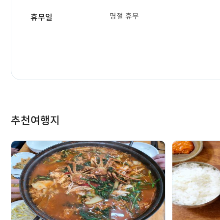
명절 휴무
휴무일
추천여행지