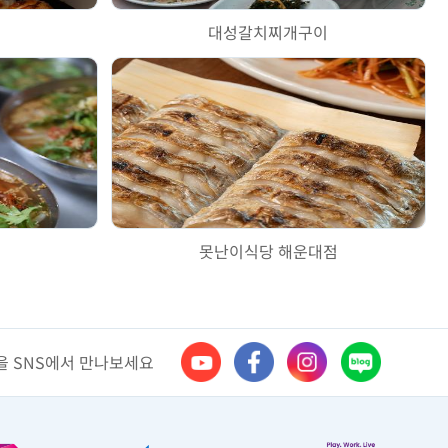
대성갈치찌개구이
못난이식당 해운대점
 SNS에서 만나보세요