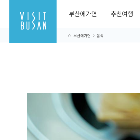
부산에가면
추천여행
부산에가면
음식