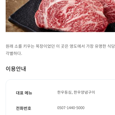
원래 소를 키우는 목장이었던 이 곳은 영도에서 가장 유명한 식당
각별하다.
이용안내
한우등심, 한우양념구이
대표 메뉴
0507-1440-5000
전화번호