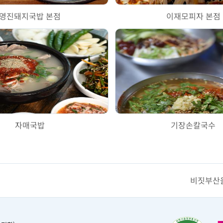
영진돼지국밥 본점
이재모피자 본점
자매국밥
기장손칼국수
비짓부산을