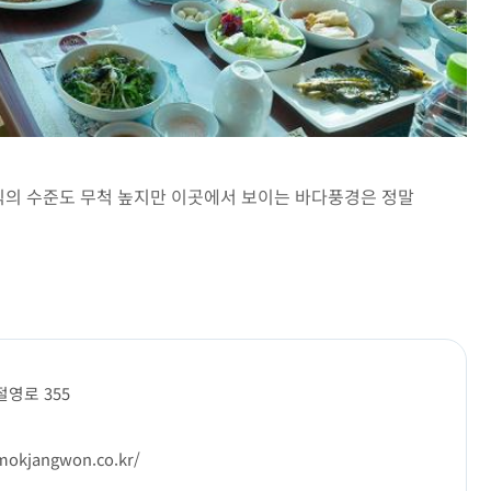
음식의 수준도 무척 높지만 이곳에서 보이는 바다풍경은 정말
절영로 355
/mokjangwon.co.kr/