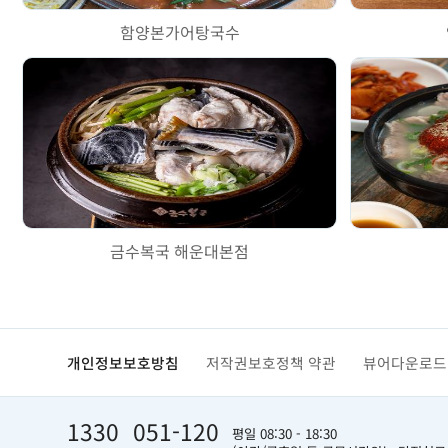
함양본가어탕국수
금수복국 해운대본점
개인정보보호방침
저작권보호정책 약관
뷰어다운로드
1330
051-120
평일 08:30 - 18:30