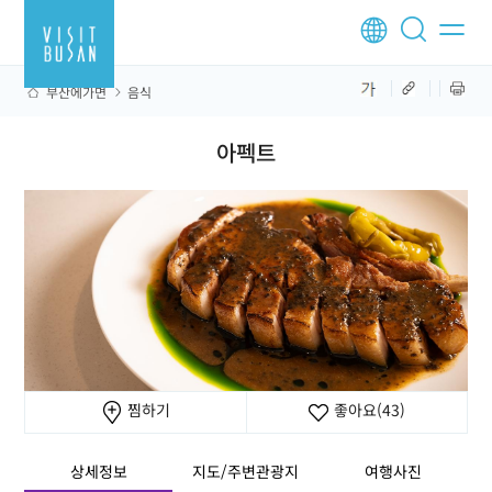
부산에가면
음식
아펙트
찜하기
좋아요
(43)
상세정보
지도/주변관광지
여행사진