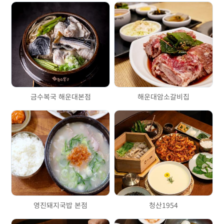
금수복국 해운대본점
해운대암소갈비집
영진돼지국밥 본점
청산1954