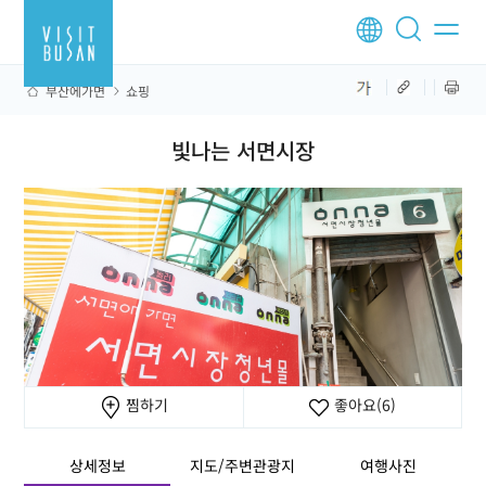
부산에가면
쇼핑
빛나는 서면시장
찜하기
좋아요
(6)
상세정보
지도/주변관광지
여행사진