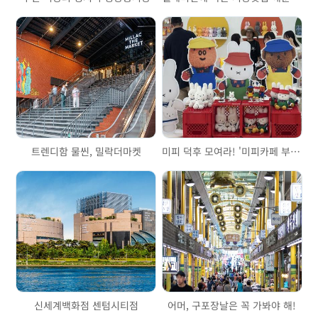
트렌디함 물씬, 밀락더마켓
미피 덕후 모여라! '미피카페 부산'으로 집합
신세계백화점 센텀시티점
어머, 구포장날은 꼭 가봐야 해!