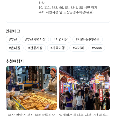
하차
10, 111, 583, 66, 83, 83-1, 88 서면 하차
주차 서면시장 앞 노상공영주차장(유료)
연관태그
#부산
#부산서면시장
#서면시장
#서면시장청년몰
#온나몰
#전통시장
#가족여행
#먹거리
#onna
추천여행지
부산 먹방의 성지 부평깡통시장
텔레비전에 나온 시장맛집 해운대시장