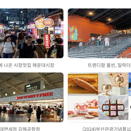
에 나온 시장맛집 해운대시장
트렌디함 물씬, 밀락
데면세점 김해공항점
(2024)부산관광기념품1