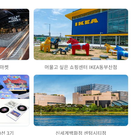
더마켓
머물고 싶은 쇼핑센터 IKEA동부산점
0선 3기
신세계백화점 센텀시티점