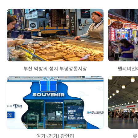
부산 먹방의 성지 부평깡통시장
텔레비전
여가~거가! 광안리
롯