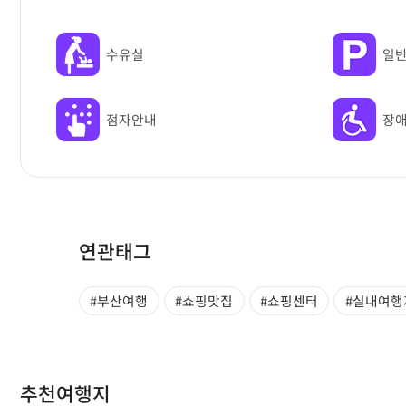
수유실
일
점자안내
장
연관태그
#부산여행
#쇼핑맛집
#쇼핑센터
#실내여행
추천여행지