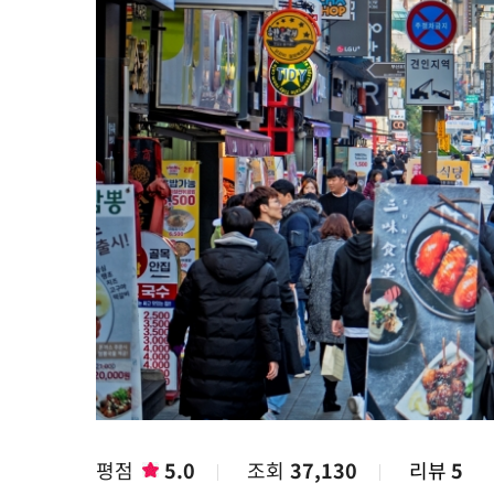
평점
5.0
조회
37,130
리뷰
5