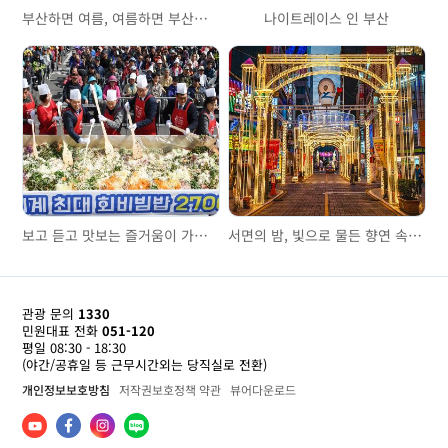
부산하면 여름, 여름하면 부산바다축제!
나이트레이스 인 부산
보고 듣고 맛보는 즐거움이 가득한 부산자갈치축제
서면의 밤, 빛으로 물든 향연 속으로! ‘서면 빛 축제’
관광 문의
1330
민원대표 전화
051-120
평일 08:30 - 18:30
(야간/공휴일 등 근무시간외는 당직실로 전환)
개인정보보호방침
저작권보호정책 약관
뷰어다운로드