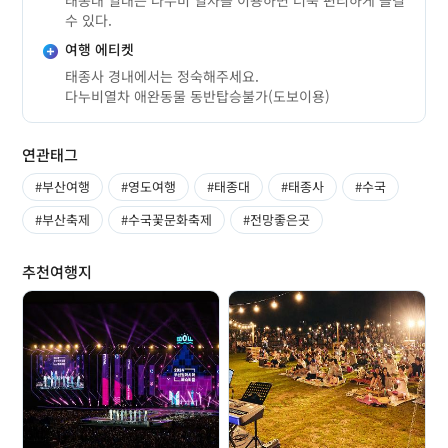
수 있다.
여행 에티켓
태종사 경내에서는 정숙해주세요.
다누비열차 애완동물 동반탑승불가(도보이용)
연관태그
#부산여행
#영도여행
#태종대
#태종사
#수국
#부산축제
#수국꽃문화축제
#전망좋은곳
추천여행지