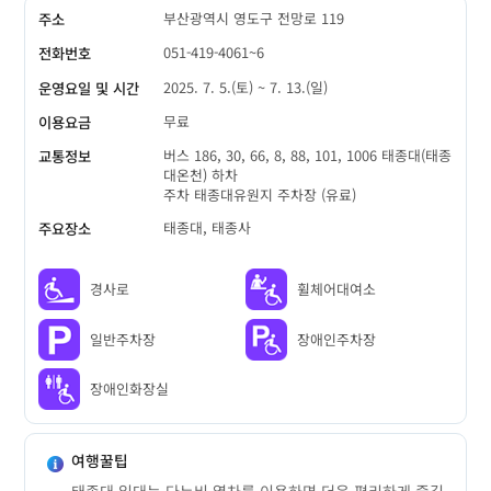
부산광역시 영도구 전망로 119
주소
051-419-4061~6
전화번호
2025. 7. 5.(토) ~ 7. 13.(일)
운영요일 및 시간
무료
이용요금
버스 186, 30, 66, 8, 88, 101, 1006 태종대(태종
교통정보
대온천) 하차
주차 태종대유원지 주차장 (유료)
태종대, 태종사
주요장소
경사로
휠체어대여소
일반주차장
장애인주차장
장애인화장실
여행꿀팁
태종대 일대는 다누비 열차를 이용하면 더욱 편리하게 즐길