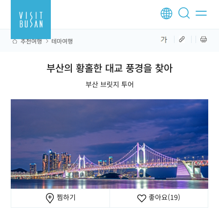
추천여행
테마여행
부산의 황홀한 대교 풍경을 찾아
부산 브릿지 투어
찜하기
좋아요
(19)