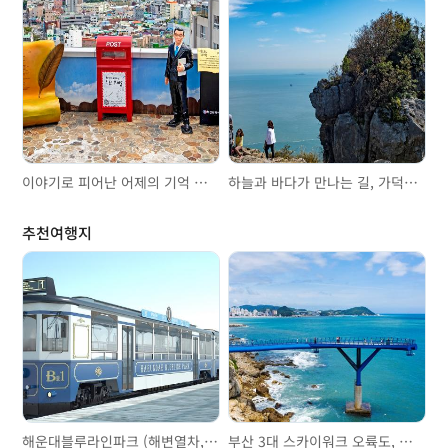
이야기로 피어난 어제의 기억 초량이바구길
하늘과 바다가 만나는 길, 가덕도 연대봉
추천여행지
해운대블루라인파크 (해변열차, 스카이캡슐)
부산 3대 스카이워크 오륙도, 송도, 청사포