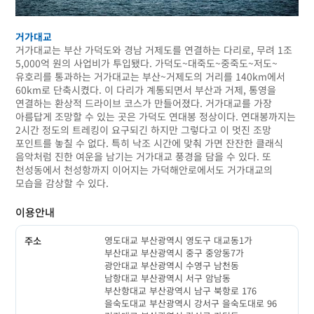
거가대교
거가대교는 부산 가덕도와 경남 거제도를 연결하는 다리로, 무려 1조
5,000억 원의 사업비가 투입됐다. 가덕도~대죽도~중죽도~저도~
유호리를 통과하는 거가대교는 부산~거제도의 거리를 140km에서
60km로 단축시켰다. 이 다리가 계통되면서 부산과 거제, 통영을
연결하는 환상적 드라이브 코스가 만들어졌다. 거가대교를 가장
아름답게 조망할 수 있는 곳은 가덕도 연대봉 정상이다. 연대봉까지는
2시간 정도의 트레킹이 요구되긴 하지만 그렇다고 이 멋진 조망
포인트를 놓칠 수 없다. 특히 낙조 시간에 맞춰 가면 잔잔한 클래식
음악처럼 진한 여운을 남기는 거가대교 풍경을 담을 수 있다. 또
천성동에서 천성항까지 이어지는 가덕해안로에서도 거가대교의
모습을 감상할 수 있다.
이용안내
영도대교 부산광역시 영도구 대교동1가
주소
부산대교 부산광역시 중구 중앙동7가
광안대교 부산광역시 수영구 남천동
남항대교 부산광역시 서구 암남동
부산항대교 부산광역시 남구 북항로 176
을숙도대교 부산광역시 강서구 을숙도대로 96