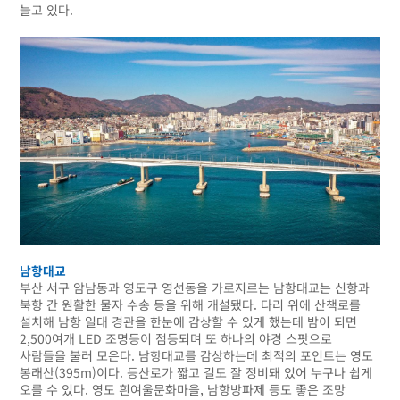
늘고 있다.
남항대교
부산 서구 암남동과 영도구 영선동을 가로지르는 남항대교는 신항과
북항 간 원활한 물자 수송 등을 위해 개설됐다. 다리 위에 산책로를
설치해 남항 일대 경관을 한눈에 감상할 수 있게 했는데 밤이 되면
2,500여개 LED 조명등이 점등되며 또 하나의 야경 스팟으로
사람들을 불러 모은다. 남항대교를 감상하는데 최적의 포인트는 영도
봉래산(395m)이다. 등산로가 짧고 길도 잘 정비돼 있어 누구나 쉽게
오를 수 있다. 영도 흰여울문화마을, 남항방파제 등도 좋은 조망