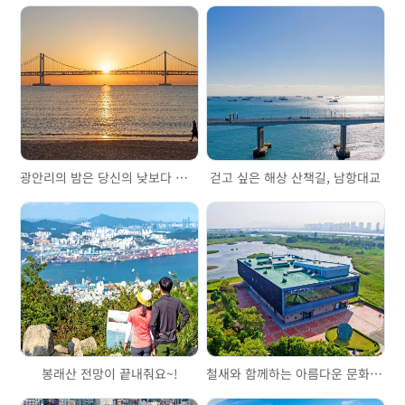
광안리의 밤은 당신의 낮보다 아름답다
걷고 싶은 해상 산책길, 남항대교
봉래산 전망이 끝내줘요~!
철새와 함께하는 아름다운 문화의 향연, 을숙도