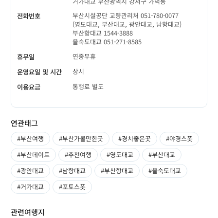
거가대교 부산광역시 강서구 가덕동
부산시설공단 교량관리처 051-780-0077
전화번호
(영도대교, 부산대교, 광안대교, 남항대교)
부산항대교 1544-3888
을숙도대교 051-271-8585
연중무휴
휴무일
상시
운영요일 및 시간
통행료 별도
이용요금
연관태그
#부산여행
#부산가볼만한곳
#경치좋은곳
#야경스폿
#부산데이트
#추천여행
#영도대교
#부산대교
#광안대교
#남항대교
#부산항대교
#을숙도대교
#거가대교
#포토스폿
관련여행지