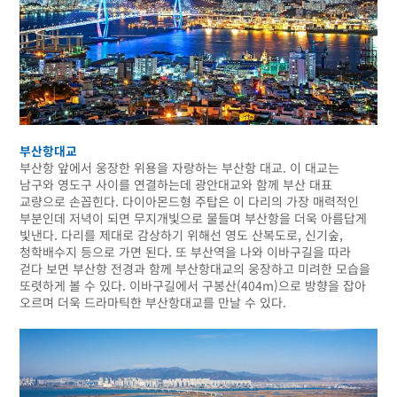
부산항대교
부산항 앞에서 웅장한 위용을 자랑하는 부산항 대교. 이 대교는
남구와 영도구 사이를 연결하는데 광안대교와 함께 부산 대표
교량으로 손꼽힌다. 다이아몬드형 주탑은 이 다리의 가장 매력적인
부분인데 저녁이 되면 무지개빛으로 물들며 부산항을 더욱 아름답게
빛낸다. 다리를 제대로 감상하기 위해선 영도 산복도로, 신기숲,
청학배수지 등으로 가면 된다. 또 부산역을 나와 이바구길을 따라
걷다 보면 부산항 전경과 함께 부산항대교의 웅장하고 미려한 모습을
또렷하게 볼 수 있다. 이바구길에서 구봉산(404m)으로 방향을 잡아
오르며 더욱 드라마틱한 부산항대교를 만날 수 있다.