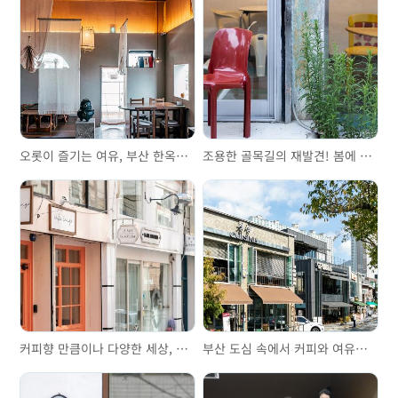
오롯이 즐기는 여유, 부산 한옥카페 3선
조용한 골목길의 재발견! 봄에 만나는 민락동 카페골목
커피향 만큼이나 다양한 세상, 전포카페거리와 전포공구길
부산 도심 속에서 커피와 여유를 느낄 수 있는 온천천카페거리