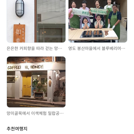
은은한 커피향을 따라 걷는 망미단길
영도 봉산마을에서 블루베리머핀 체험 카페hill
망미골목에서 이색체험 밀랍공예, 헬로커피하이허니
추천여행지