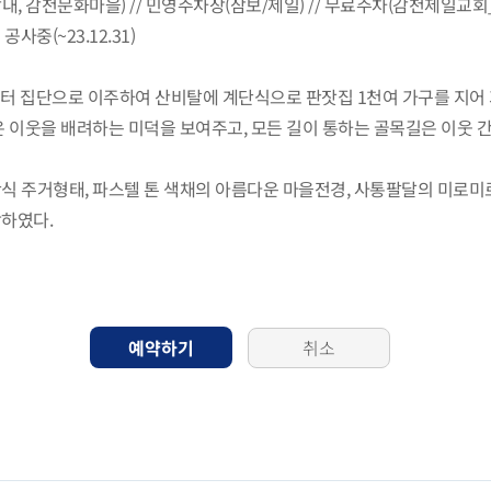
내, 감천문화마을) // 민영주차장(삼보/제일) // 무료주차(감천제일교회
중(~23.12.31)
터 집단으로 이주하여 산비탈에 계단식으로 판잣집 1천여 가구를 지어
 이웃을 배려하는 미덕을 보여주고, 모든 길이 통하는 골목길은 이웃
식 주거형태, 파스텔 톤 색채의 아름다운 마을전경, 사통팔달의 미로미
하였다.
예약하기
취소