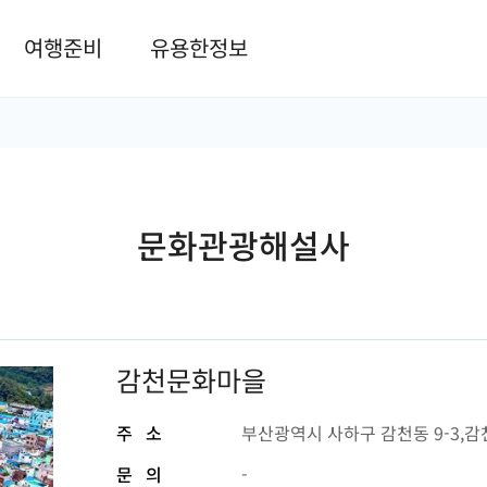
본문 바로가기
여행준비
유용한정보
문화관광해설사
감천문화마을
주 소
부산광역시 사하구 감천동 9-3,
문 의
-