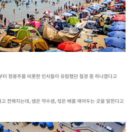
부터 정몽주를 비롯한 인사들이 유람했던 절경 중 하나였다고
고 전해지는데, 샘은 약수샘, 섟은 배를 매어두는 곳을 말한다고