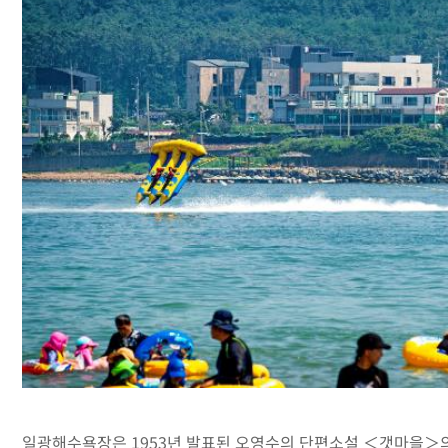
일광해수욕장은 1953년 발표된 오영수의 단편소설 ＜갯마을＞의 