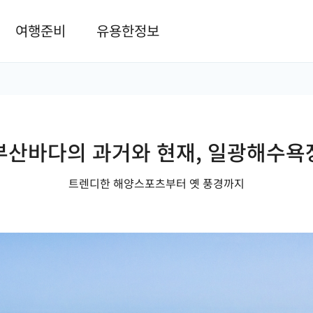
본문 바로가기
여행준비
유용한정보
부산바다의 과거와 현재, 일광해수욕
트렌디한 해양스포츠부터 옛 풍경까지