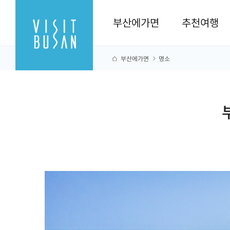
부산에가면
추천여행
부산에가면
명소