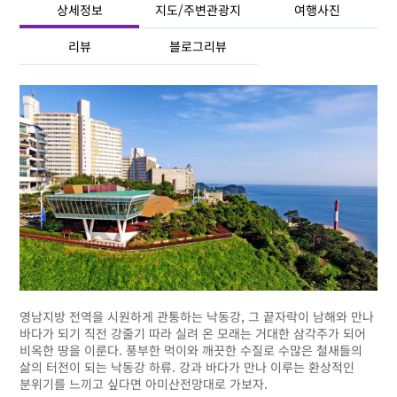
상세정보
지도/주변관광지
여행사진
리뷰
블로그리뷰
영남지방 전역을 시원하게 관통하는 낙동강, 그 끝자락이 남해와 만나
바다가 되기 직전 강줄기 따라 실려 온 모래는 거대한 삼각주가 되어
비옥한 땅을 이룬다. 풍부한 먹이와 깨끗한 수질로 수많은 철새들의
삶의 터전이 되는 낙동강 하류. 강과 바다가 만나 이루는 환상적인
분위기를 느끼고 싶다면 아미산전망대로 가보자.