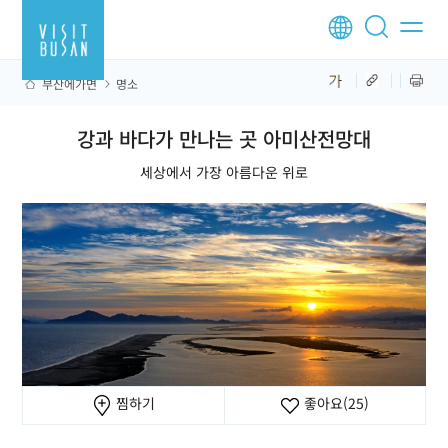
부산에가면
명소
강과 바다가 만나는 곳 아미산전망대
세상에서 가장 아름다운 위로
찜하기
좋아요
(25)