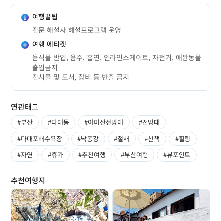
여행꿀팁
전문 해설사 해설프로그램 운영
여행 에티켓
음식물 반입, 음주, 흡연, 인라인스케이트, 자전거, 애완동물
출입금지
전시물 및 도서, 장비 등 반출 금지
연관태그
#부산
#다대동
#아미산전망대
#전망대
#다대포해수욕장
#낙동강
#철새
#산책
#힐링
#자연
#휴가
#추천여행
#부산여행
#뷰포인트
추천여행지