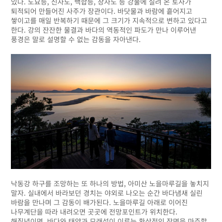
있다. 도요등, 신자도, 백합등, 장자도 등 강물에 실려 온 토사가
퇴적되어 만들어진 사주가 장관이다. 바닷물과 바람에 흩어지고
쌓이고를 매일 반복하기 때문에 그 크기가 지속적으로 변하고 있다고
한다. 강의 잔잔한 물결과 바다의 역동적인 파도가 만나 이루어낸
풍경은 말로 설명할 수 없는 감동을 자아낸다.
낙동강 하구를 조망하는 또 하나의 방법, 아미산 노을마루길을 놓치지
말자. 실내에서 바라보던 경치는 야외로 나오는 순간 바다냄새 실린
바람을 만나며 그 감동이 배가된다. 노을마루길 아래로 이어진
나무계단을 따라 내려오면 곳곳에 전망포인트가 위치한다.
해질녘이면, 바다와 태양과 모래섬이 이루는 환상적인 장면을 마주할