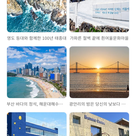
영도 등대와 함께한 100년 태종대
가파른 절벽 끝에 흰여울문화마을
부산 바다의 정석, 해운대해수욕장
광안리의 밤은 당신의 낮보다 아름답다