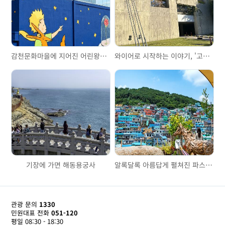
감천문화마을에 지어진 어린왕자의 집, 리틀 프린스 하우스
와이어로 시작하는 이야기, '고려제강기념관'을 걷다
기장에 가면 해동용궁사
알록달록 아름답게 펼쳐진 파스텔톤, 감천문화마을
관광 문의
1330
민원대표 전화
051-120
평일 08:30 - 18:30