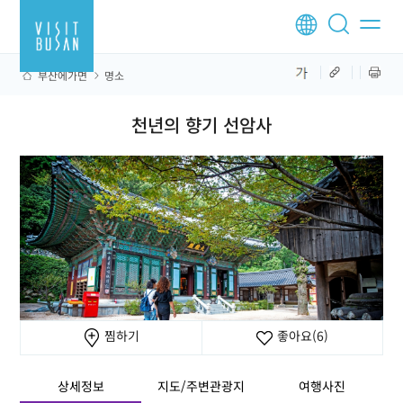
부산에가면
명소
천년의 향기 선암사
찜하기
좋아요
(6)
상세정보
지도/주변관광지
여행사진