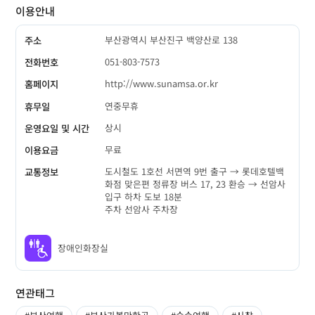
이용안내
부산광역시 부산진구 백양산로 138
주소
051-803-7573
전화번호
http://www.sunamsa.or.kr
홈페이지
연중무휴
휴무일
상시
운영요일 및 시간
무료
이용요금
도시철도 1호선 서면역 9번 출구 → 롯데호텔백
교통정보
화점 맞은편 정류장 버스 17, 23 환승 → 선암사
입구 하차 도보 18분
주차 선암사 주차장
장애인화장실
연관태그