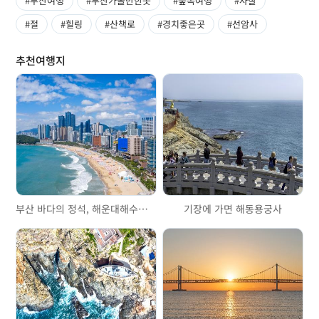
#부산여행
#부산가볼만한곳
#숲속여행
#사찰
#절
#힐링
#산책로
#경치좋은곳
#선암사
추천여행지
부산 바다의 정석, 해운대해수욕장
기장에 가면 해동용궁사