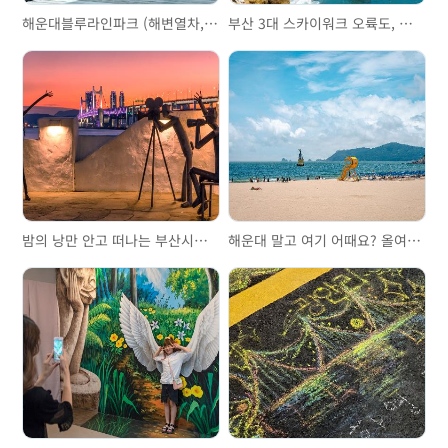
해운대블루라인파크 (해변열차, 스카이캡슐)
부산 3대 스카이워크 오륙도, 송도, 청사포
밤의 낭만 안고 떠나는 부산시티투어버스 야경투어 브릿지 드라이브
해운대 말고 여기 어때요? 올여름 가볼 만한 부산 해수욕장 3곳