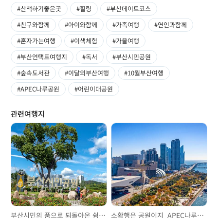
#산책하기좋은곳
#힐링
#부산데이트코스
#친구와함께
#아이와함께
#가족여행
#연인과함께
#혼자가는여행
#이색체험
#가을여행
#부산언택트여행지
#독서
#부산시민공원
#숲속도서관
#이달의부산여행
#10월부산여행
#APEC나루공원
#어린이대공원
관련여행지
부산시민의 품으로 되돌아온 쉼터, 부산시민공원
소확행은 공원이지_APEC나루공원