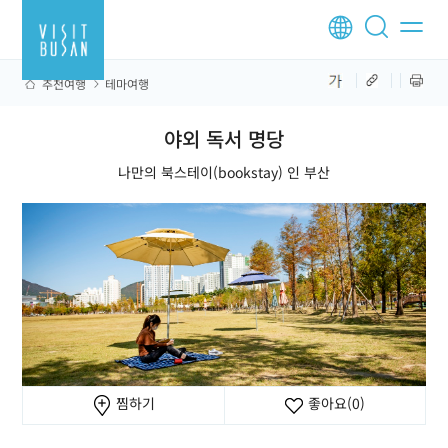
추천여행
테마여행
야외 독서 명당
나만의 북스테이(bookstay) 인 부산
찜하기
좋아요
(0)