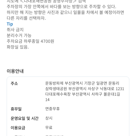
지도에 ＜다대포해변공원 공영주차장＞ 검색
주차장의 가장 안쪽에서 바다를 보는 방향으로 주차할 수 있다.
하지만 해 지는 방향은 사진과 같으니 일몰을 차에서 볼 예정이라면
다른 자리를 선택하자.
Tip
취사 금지
분리수거 가능
주차요금 하루종일 4700원
화장실 있음.
이용안내
문동방파제 부산광역시 기장군 일광면 문동리
주소
삼락생태공원 부산광역시 사상구 낙동대로 1231
다대포해수욕장 부산광역시 사하구 몰운대1길
14
연중무휴
휴무일
상시
운영요일 및 시간
무료
이용요금