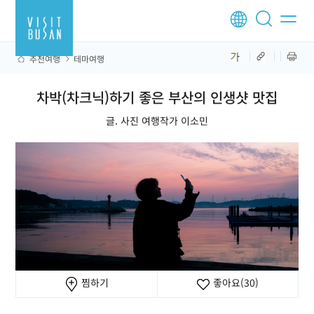
추천여행
테마여행
차박(차크닉)하기 좋은 부산의 인생샷 맛집
글. 사진 여행작가 이소민
찜하기
좋아요
(30)