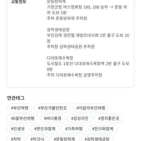
문동방파제
교통정보
기장군청 버스정류장 180, 188 승차 → 문동 하
차 도보 5분
주차 문동방파제 주차장
삼락생태공원
부산김해 경전철 괘법르네시떼 1번 출구 도보 16
분
주차장 삼락생태공원 주차장
다대포해수욕장
도시철도 1호선 다대포해수욕장역 2번 출구 도보
8분
주차 다대포해수욕장 공영주차장
연관태그
#부산여행
#부산가볼만한곳
#이달의부산여행
#6월부산여행
#바다풍경
#감성사진
#경치좋은곳
#인생샷
#연인과함께
#가족여행
#친구와함께
#차박
#차크닉
#문동방파제
#삼락생태공원