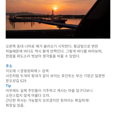
오른쪽 등대 너머로 해가 올라오기 시작한다. 황금빛으로 변한
하늘때문에 바다도 역시 붉게 반짝인다. 그렇게 바다를 바라보며,
한참을 파도소리 벗삼아 생각들을 비울 수 있었다.
주소
지도에 ＜문동방파제＞ 검색
사진처럼 두개의 등대가 같이 보이는 포인트는 부산 기장군 일광면
문오성길 629
Tip
아무래도 실제 주민들이 거주하고 계시는 마을 입구다보니
소란스럽지 않게 머물다 오자.
간단한 취사는 가능할지 모르겠지만 뒷처리는 확실하게!
화장실 있음.