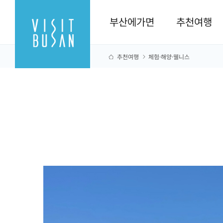
부산에가면
추천여행
추천여행
체험·해양·웰니스