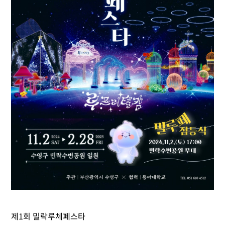
제1회 밀락루체페스타