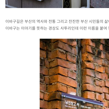
이바구길은 부산의 역사와 전통 그리고 잔잔한 부산 시민들의 삶이
이바구는 이야기를 뜻하는 경상도 사투리인데 이런 이름을 붙여 놓