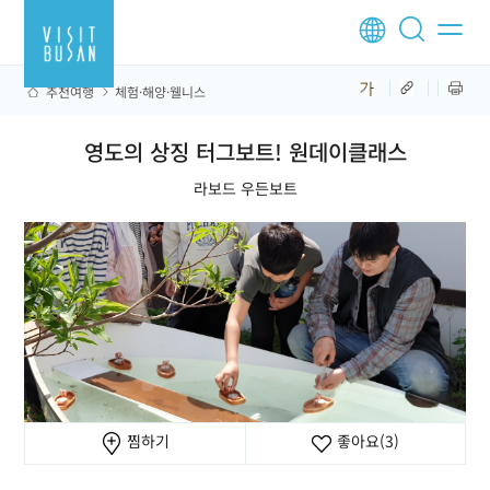
추천여행
체험·해양·웰니스
영도의 상징 터그보트! 원데이클래스
라보드 우든보트
찜하기
좋아요
(3)