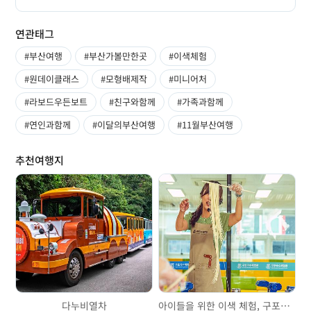
연관태그
#부산여행
#부산가볼만한곳
#이색체험
#원데이클래스
#모형배제작
#미니어처
#라보드우든보트
#친구와함께
#가족과함께
#연인과함께
#이달의부산여행
#11월부산여행
추천여행지
다누비열차
아이들을 위한 이색 체험, 구포국수 체험관