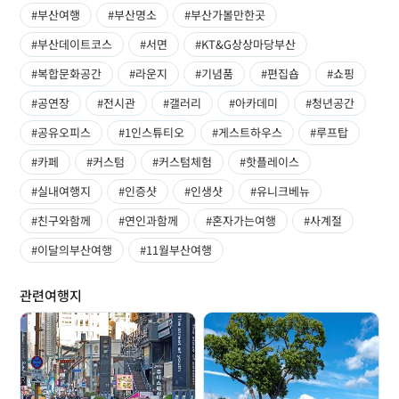
#부산여행
#부산명소
#부산가볼만한곳
#부산데이트코스
#서면
#KT&G상상마당부산
#복합문화공간
#라운지
#기념품
#편집숍
#쇼핑
#공연장
#전시관
#갤러리
#아카데미
#청년공간
#공유오피스
#1인스튜티오
#게스트하우스
#루프탑
#카페
#커스텀
#커스텀체험
#핫플레이스
#실내여행지
#인증샷
#인생샷
#유니크베뉴
#친구와함께
#연인과함께
#혼자가는여행
#사계절
#이달의부산여행
#11월부산여행
관련여행지