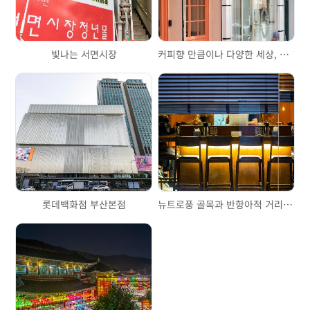
빛나는 서면시장
커피향 만큼이나 다양한 세상, 전포카페거리와 전포공구길
롯데백화점 부산본점
뉴트로풍 골목과 반항아적 거리 이야기