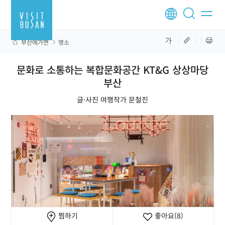
부산에가면
명소
문화로 소통하는 복합문화공간 KT&G 상상마당
부산
글·사진 여행작가 문철진
찜하기
좋아요
(8)