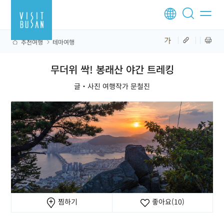
추천여행
테마여행
무더위 싹! 봉래산 야간 트레킹
글‧사진 여행작가 문철진
찜하기
좋아요
(10)