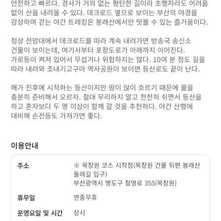
안전하고 빠르다. 경사가 거의 없는 평탄한 길이라 초행자라도 어려움
없이 산을 내려올 수 있다. 데크로드 옆으로 보이는 부산의 야경을
감상하며 걷는 야간 트레킹은 봉래산에서만 맛볼 수 있는 즐거움이다.
정상 전망대에서 데크로드를 따라 계속 내려가면 방송국 송신소
건물이 보이는데, 여기서부터 포장도로가 아래까지 이어진다.
가로등이 켜져 있어서 무섭거나 위험하지는 않다. 10여 분 정도 길을
따라 내려와 조내기고구마 역사공원이 보이면 등산로도 끝이 난다.
해가 진후에 시작하는 등산이지만 땀이 많이 흐르기 때문에 물을
충분히 준비해서 오르자. 절대 무리하지 말고 천천히 쉬면서 등산을
하고 혼자보다 두 명 이상이 함께 갈 것을 추천하다. 야간 산행에
대비해 손전등도 가져가면 좋다.
이용안내
※ 목장원 코스 시작점(목장원 건물 뒤편 봉래산
주소
둘레길 입구)
부산광역시 영도구 절영로 355(목장원)
연중무휴
휴무일
상시
운영요일 및 시간