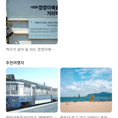
역사가 살아 숨 쉬는 깡깡이예술마을
추천여행지
해운대블루라인파크 (해변열차, 스카이캡슐)
해운대 말고 여기 어때요? 올여름 가볼 만한 부산 해수욕장 3곳