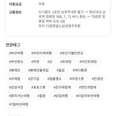
무료
이용요금
도시철도 1호선 남포역 6번 출구 → 영도대교.남
교통정보
포역 정류장 508, 7, 71 버스 환승 → 75광장 정
류장 하차 도보 5분
주차 75광장앞노상공영주차장
연관태그
#부산여행
#부산이색여행
#부산가볼만한곳
#부산명소
#자연
#산
#트레킹
#야간트레킹
#봉래산
#봉래산둘레길
#숲길
#바다풍경
#사계절
#걷기길
#일몰명소
#야경스폿
#인생샷
#감성사진
#포토스폿
#친구와함께
#연인과함께
#혼자가는여행
#힐링
#당일여행
#이달의부산여행
#7월부산여행